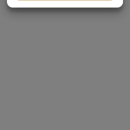
JA
NEJ
JA
NEJ
MARKETING
STATISTIK
OM SIDEN
Denne side har fokus på hele online delen af
marketing. Der vil være indlæg om vigtigheden af
struktur, opsætning, det tekniske og at det skal