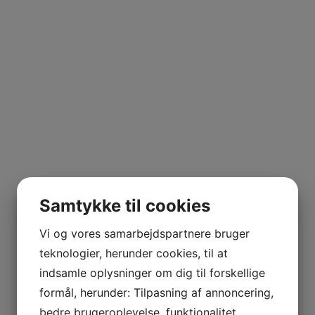
Niels Christiansen
Samtykke til cookies
Tidligere Indlæg
Næste Indlæg
Vi og vores samarbejdspartnere bruger
teknologier, herunder cookies, til at
indsamle oplysninger om dig til forskellige
SKRIV ET SVAR
formål, herunder: Tilpasning af annoncering,
bedre brugeroplevelse, funktionalitet,