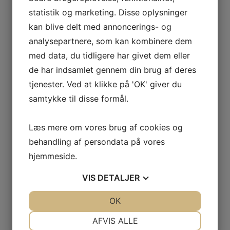
statistik og marketing. Disse oplysninger
kan blive delt med annoncerings- og
analysepartnere, som kan kombinere dem
med data, du tidligere har givet dem eller
de har indsamlet gennem din brug af deres
tjenester. Ved at klikke på 'OK' giver du
samtykke til disse formål.
Læs mere om vores brug af cookies og
behandling af persondata på vores
hjemmeside.
VIS
DETALJER
JA
NEJ
OK
JA
NEJ
NØDVENDIGE
PRÆFERENCER
Gem mit navn, mail og websted i denne browser
AFVIS ALLE
til næste gang jeg kommenterer.